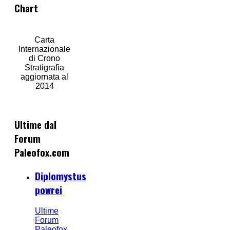
Chart
Carta
Internazionale
di Crono
Stratigrafia
aggiornata al
2014
Ultime dal
Forum
Paleofox.com
Diplomystus
powrei
Ultime
Forum
Paleofox