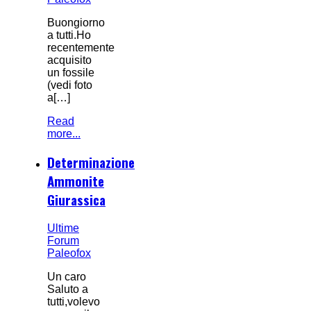
Buongiorno
a tutti.Ho
recentemente
acquisito
un fossile
(vedi foto
a[…]
Read
more...
Determinazione
Ammonite
Giurassica
Ultime
Forum
Paleofox
Un caro
Saluto a
tutti,volevo