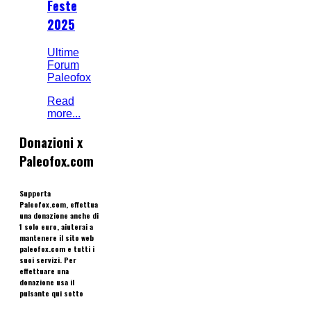
Feste
2025
Ultime
Forum
Paleofox
Read
more...
Donazioni x
Paleofox.com
Supporta
Paleofox.com, effettua
una donazione anche di
1 solo euro, aiuterai a
mantenere il sito web
paleofox.com e tutti i
suoi servizi. Per
effettuare una
donazione usa il
pulsante qui sotto