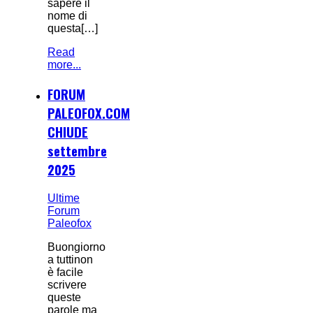
sapere il
nome di
questa[…]
Read
more...
FORUM
PALEOFOX.COM
CHIUDE
settembre
2025
Ultime
Forum
Paleofox
Buongiorno
a tuttinon
è facile
scrivere
queste
parole ma