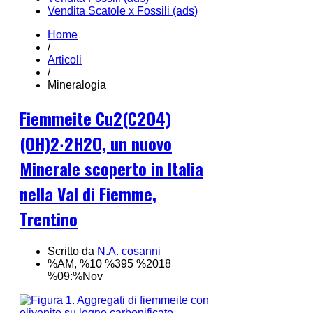
Vendita Scatole x Fossili (ads)
Home
/
Articoli
/
Mineralogia
Fiemmeite Cu2(C2O4)
(OH)2∙2H2O, un nuovo
Minerale scoperto in Italia
nella Val di Fiemme,
Trentino
Scritto da
N.A. cosanni
%AM, %10 %395 %2018
%09:%Nov