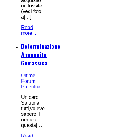
acquisito
un fossile
(vedi foto
a[…]
Read
more...
Determinazione
Ammonite
Giurassica
Ultime
Forum
Paleofox
Un caro
Saluto a
tutti,volevo
sapere il
nome di
questa[…]
Read