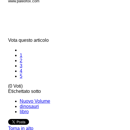
www.paleofox.com
Vota questo articolo
1
2
3
4
5
(0 Voti)
Etichettato sotto
Nuovo Volume
dinosauri
libro
Torna in alto