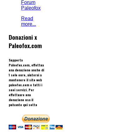
Forum
Paleofox
Read
more...
Donazioni x
Paleofox.com
Supporta
Paleofox.com, effettua
una donazione anche di
1 solo euro, aiuterai a
mantenere il sito web
paleofox.com e tutti i
suoi servizi. Per
effettuare una
donazione usa il
pulsante qui sotto