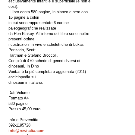
esclusivamente infantile e superficiale (e non è
così).
Il libro conta 580 pagine, in bianco e nero con
16 pagine a colori
in cui sono rappresentate 6 cartine
paleogeografiche realizzate
da Ron Blakey. All’interno del libro sono inoltre
presenti ottime
ricostruzioni in vivo e scheletriche di Lukas
Panzarin, Scott
Hartman e Stefano Broccoli.
Con più di 470 schede di generi diversi di
dinosauri, In Dino
Veritas è la più completa e aggiornata (2011)
enciclopedia sui
dinosauri in italiano.
Dati Volume
Formato A4
580 pagine
Prezzo 45,00 euro
Info e Prevendita
392-1195728
info@rswitalia.com