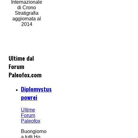
Internazionale
di Crono
Stratigrafia
aggiornata al
2014
Ultime dal
Forum
Paleofox.com
Diplomystus
powrei
Ultime
Forum
Paleofox
Buongiorno
a tutti.Ho