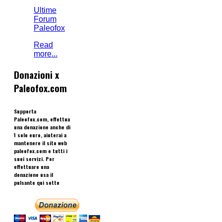
Ultime
Forum
Paleofox
Read
more...
Donazioni x
Paleofox.com
Supporta
Paleofox.com, effettua
una donazione anche di
1 solo euro, aiuterai a
mantenere il sito web
paleofox.com e tutti i
suoi servizi. Per
effettuare una
donazione usa il
pulsante qui sotto