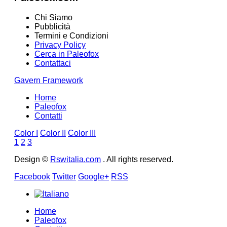
Chi Siamo
Pubblicità
Termini e Condizioni
Privacy Policy
Cerca in Paleofox
Contattaci
Gavern Framework
Home
Paleofox
Contatti
Color I
Color II
Color III
1
2
3
Design ©
Rswitalia.com
. All rights reserved.
Facebook
Twitter
Google+
RSS
Home
Paleofox