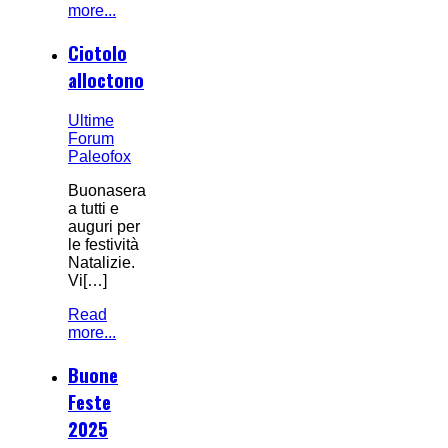
more...
Ciotolo
alloctono
Ultime
Forum
Paleofox
Buonasera
a tutti e
auguri per
le festività
Natalizie.
Vi[…]
Read
more...
Buone
Feste
2025