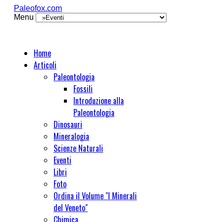
Paleofox.com
Menu
Home
Articoli
Paleontologia
Fossili
Introduzione alla
Paleontologia
Dinosauri
Mineralogia
Scienze Naturali
Eventi
Libri
Foto
Ordina il Volume "I Minerali
del Veneto"
Chimica