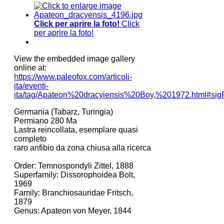
Click per aprire la foto!
Click
per aprire la foto!
View the embedded image gallery
online at:
https://www.paleofox.com/articoli-
ita/eventi-
ita/tag/Apateon%20dracyiensis%20Boy,%201972.html#sig
Germania (Tabarz, Turingia)
Permiano 280 Ma
Lastra reincollata, esemplare quasi
completo
raro anfibio da zona chiusa alla ricerca
Order: Temnospondyli Zittel, 1888
Superfamily: Dissorophoidea Bolt,
1969
Family: Branchiosauridae Fritsch,
1879
Genus: Apateon von Meyer, 1844