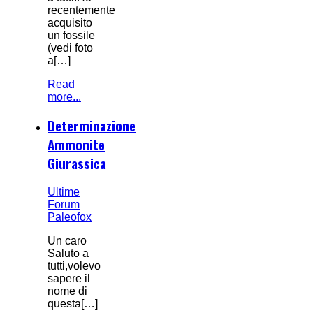
recentemente
acquisito
un fossile
(vedi foto
a[…]
Read
more...
Determinazione
Ammonite
Giurassica
Ultime
Forum
Paleofox
Un caro
Saluto a
tutti,volevo
sapere il
nome di
questa[…]